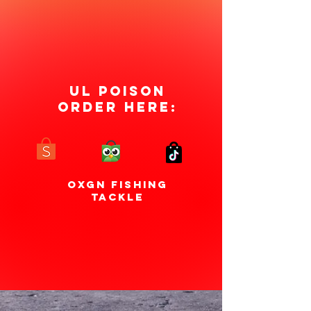
UL POISON
ORDER HERE:
OXGN FISHING
TACKLE